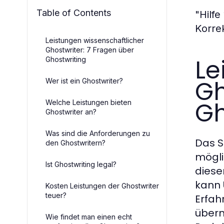
Table of Contents
"Hilfe
Korrek
Leistungen wissenschaftlicher
Ghostwriter: 7 Fragen über
Le
Ghostwriting
Gh
Wer ist ein Ghostwriter?
Gh
Welche Leistungen bieten
Ghostwriter an?
Was sind die Anforderungen zu
Das S
den Ghostwritern?
mögli
Ist Ghostwriting legal?
diese
kann 
Kosten Leistungen der Ghostwriter
teuer?
Erfah
übern
Wie findet man einen echt