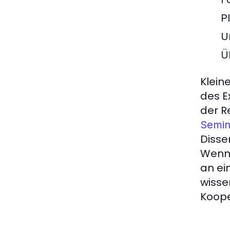
P
U
Ü
Klein
des E
der R
Semin
Disse
Wenn 
an ei
wisse
Koope