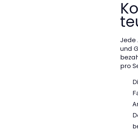
Ko
te
Jede 
und G
bezah
pro S
D
F
A
D
b