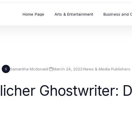
Home Page
Arts & Entertainment
Business and 
Samantha Mcdonald
·
March 24, 2022
·
News & Media Publishers
S
icher Ghostwriter: 