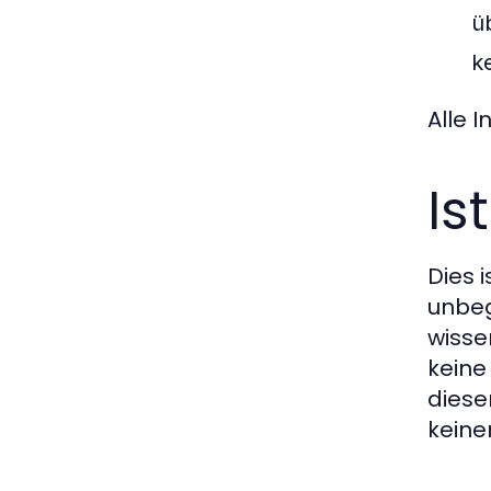
ü
k
Alle 
Is
Dies 
unbeg
wisse
keine
diese
keine