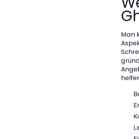
We
Gh
Man k
Aspek
Schre
gründl
Angeb
helfe
B
E
K
L
F