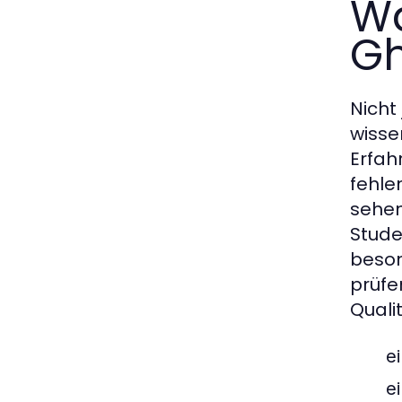
Wa
Gh
Nicht
wisse
Erfah
fehle
sehen
Stude
beson
prüfe
Quali
e
e