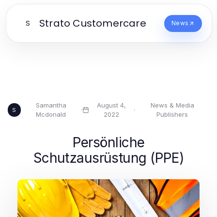
Strato Customercare
S
News
Samantha
August 4,
News & Media
·
·
S
Mcdonald
2022
Publishers
Persönliche
Schutzausrüstung (PPE)