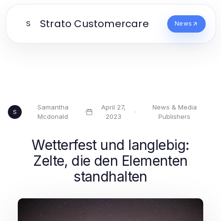
Strato Customercare
S
News
Samantha
April 27,
News & Media
·
·
S
Mcdonald
2023
Publishers
Wetterfest und langlebig:
Zelte, die den Elementen
standhalten