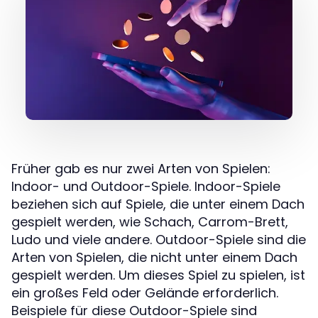
Früher gab es nur zwei Arten von Spielen:
Indoor- und Outdoor-Spiele. Indoor-Spiele
beziehen sich auf Spiele, die unter einem Dach
gespielt werden, wie Schach, Carrom-Brett,
Ludo und viele andere. Outdoor-Spiele sind die
Arten von Spielen, die nicht unter einem Dach
gespielt werden. Um dieses Spiel zu spielen, ist
ein großes Feld oder Gelände erforderlich.
Beispiele für diese Outdoor-Spiele sind