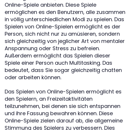
Online-Spiele anbieten. Diese Spiele
ermöglichen es den Benutzern, alle zusammen
in völlig unterschiedlichen Modi zu spielen. Das
Spielen von Online-Spielen ermöglicht es der
Person, sich nicht nur zu amüsieren, sondern
sich gleichzeitig von jeglicher Art von mentaler
Anspannung oder Stress zu befreien.
Außerdem ermöglicht das Spielen dieser
Spiele einer Person auch Multitasking. Das
bedeutet, dass Sie sogar gleichzeitig chatten
oder arbeiten können.
Das Spielen von Online-Spielen ermöglicht es
den Spielern, an Freizeitaktivitäten
teilzunehmen, bei denen sie sich entspannen
und ihre Fassung bewahren können. Diese
Online-Spiele zielen darauf ab, die allgemeine
Stimmung des Spielers zu verbessern. Dies