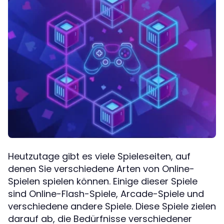
Heutzutage gibt es viele Spieleseiten, auf
denen Sie verschiedene Arten von Online-
Spielen spielen können. Einige dieser Spiele
sind Online-Flash-Spiele, Arcade-Spiele und
verschiedene andere Spiele. Diese Spiele zielen
darauf ab, die Bedürfnisse verschiedener