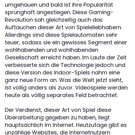
umgehauen und bald ist ihre Popularität
sprunghaft angestiegen. Diese Gaming-
Revolution sah gleichzeitig auch das
Auftauchen dieser Art von Spieleliebhabern.
Allerdings sind diese Spielautomaten sehr
teuer, sodass sie ein gewisses Segment einer
wohlhabenden und wohlhabenden
Gesellschaft erreicht haben. Im Laufe der Zeit
verbesserte sich die Technologie jedoch und
diese Version des Indoor-Spiels nahm eine
ganz neue Form an. Was die Welt jetzt sieht,
ist völlig anders als zuvor. Videospiele werden
heute als völlig separates Feld betrachtet.
Der Verdienst, dieser Art von Spiel diese
Überarbeitung gegeben zu haben, liegt
hauptsächlich im Internet. Heutzutage gibt es
unzählige Websites, die Internetnutzern