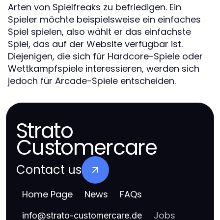
Arten von Spielfreaks zu befriedigen. Ein
Spieler möchte beispielsweise ein einfaches
Spiel spielen, also wählt er das einfachste
Spiel, das auf der Website verfügbar ist.
Diejenigen, die sich für Hardcore-Spiele oder
Wettkampfspiele interessieren, werden sich
jedoch für Arcade-Spiele entscheiden.
Strato
Customercare
Contact us
Home Page
News
FAQs
Jobs
info
@
strato-customercare.de