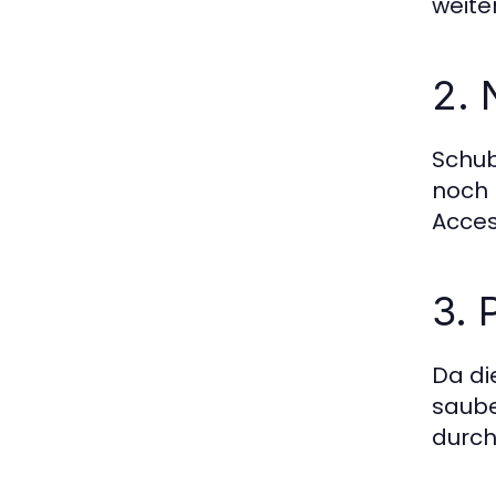
weite
2. 
Schub
noch 
Acces
3. 
Da di
saube
durch