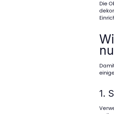
Die O
dekor
Einri
Wi
nu
Damit
einig
1. 
Verwe