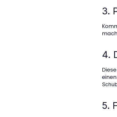
3. 
Kommo
macht
4. 
Diese
einen
Schub
5. 