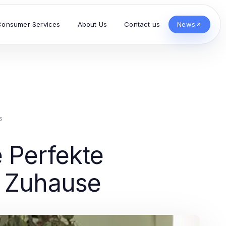
Consumer Services
About Us
Contact us
News
s
 Perfekte
r Zuhause