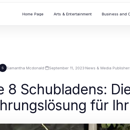
Home Page
Arts & Entertainment
Business and 
Samantha Mcdonald
·
September 11, 2023
·
News & Media Publisher
S
8 Schubladens: Die
rungslösung für Ih