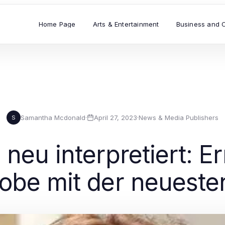
Home Page
Arts & Entertainment
Business and 
Samantha Mcdonald
·
April 27, 2023
·
News & Media Publishers
S
l neu interpretiert: E
obe mit der neuest