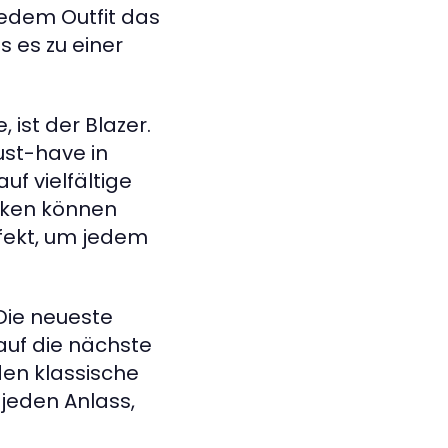
jedem Outfit das
 es zu einer
 ist der Blazer.
ust-have in
f vielfältige
ucken können
rfekt, um jedem
 Die neueste
 auf die nächste
en klassische
 jeden Anlass,