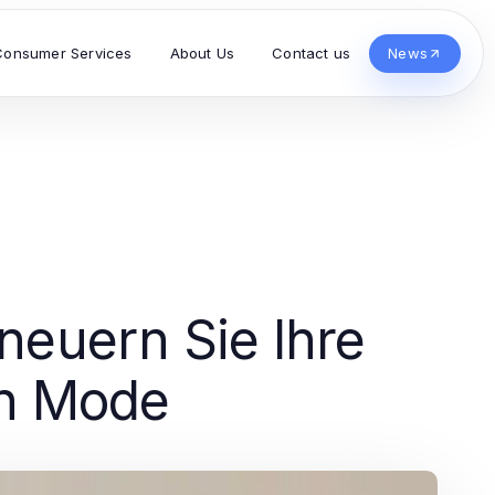
Consumer Services
About Us
Contact us
News
rneuern Sie Ihre
en Mode