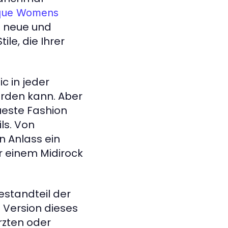
que Womens
f neue und
ile, die Ihrer
ic in jeder
erden kann. Aber
ueste Fashion
ls. Von
n Anlass ein
r einem Midirock
Bestandteil der
n Version dieses
rzten oder