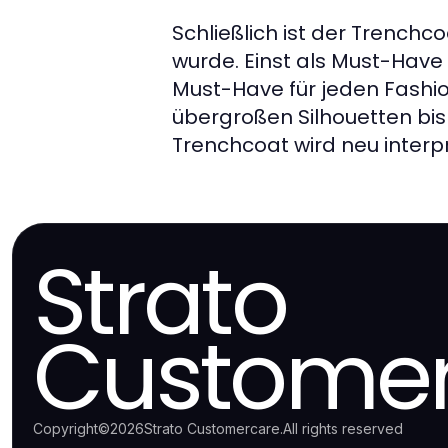
Schließlich ist der Trenchco
wurde. Einst als Must-Have 
Must-Have für jeden Fashi
übergroßen Silhouetten bis
Trenchcoat wird neu interpr
Strato
Customer
Copyright
©
2026
Strato Customercare
.
All rights reserved