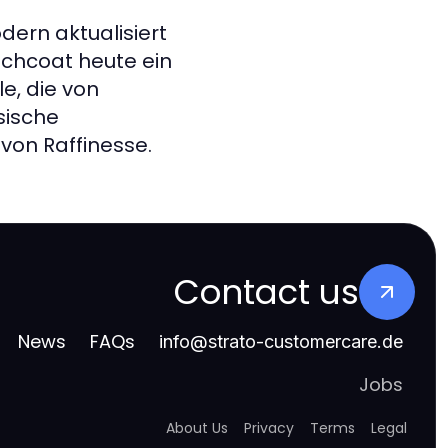
odern aktualisiert
nchcoat heute ein
e, die von
sische
 von Raffinesse.
Contact us
News
FAQs
info
@
strato-customercare.de
Jobs
About Us
Privacy
Terms
Legal