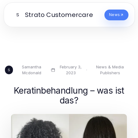
Strato Customercare
S
News
Samantha
February 3,
News & Media
·
·
S
Mcdonald
2023
Publishers
Keratinbehandlung – was ist
das?