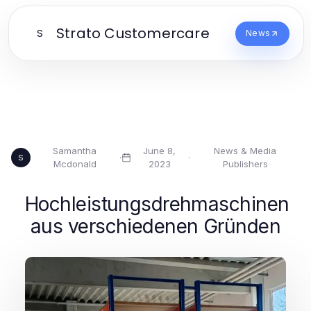
Strato Customercare
S
News
Samantha
June 8,
News & Media
·
·
S
Mcdonald
2023
Publishers
Hochleistungsdrehmaschinen
aus verschiedenen Gründen