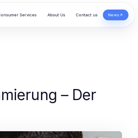
Consumer Services
About Us
Contact us
News
mierung – Der