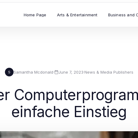
Home Page
Arts & Entertainment
Business and 
Samantha Mcdonald
·
June 7, 2023
·
News & Media Publishers
S
er Computerprogram
einfache Einstieg