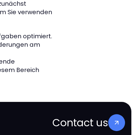
 zunächst
rm Sie verwenden
fgaben optimiert.
orderungen am
hende
iesem Bereich
Contact us