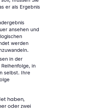
soll, müssen Sie
s er als Ergebnis
ndergebnis
auer ansehen und
 logischen
endet werden
umzuwandeln.
en in der
 Reihenfolge, in
 selbst. Ihre
folge
det haben,
er oder zwei