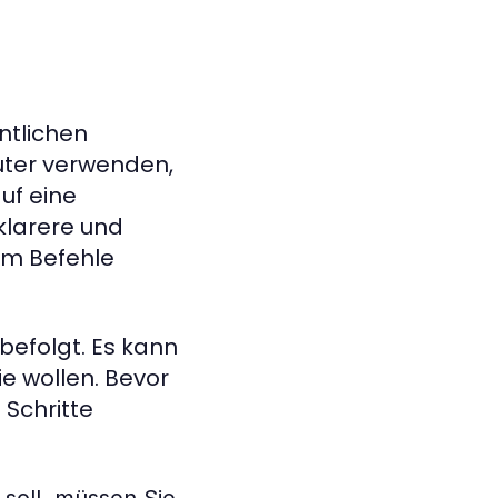
tlichen
uter verwenden,
uf eine
 klarere und
ihm Befehle
efolgt. Es kann
ie wollen. Bevor
Schritte