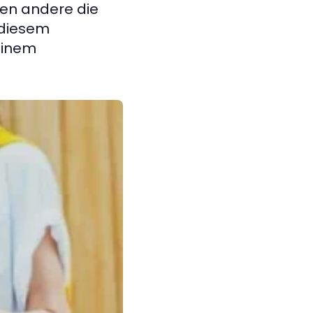
ssen andere die
r diesem
 einem