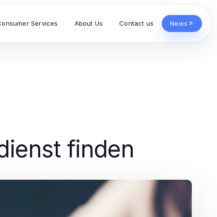
Consumer Services
About Us
Contact us
News
dienst finden