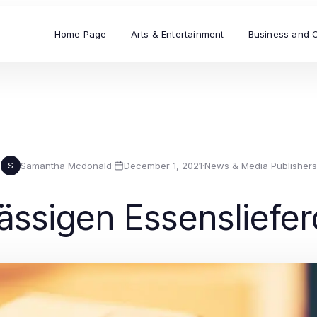
Home Page
Arts & Entertainment
Business and 
Samantha Mcdonald
·
December 1, 2021
·
News & Media Publishers
S
ässigen Essensliefer