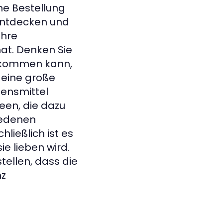
ne Bestellung
 entdecken und
Ihre
at. Denken Sie
erkommen kann,
 eine große
bensmittel
een, die dazu
iedenen
ließlich ist es
e lieben wird.
tellen, dass die
nz