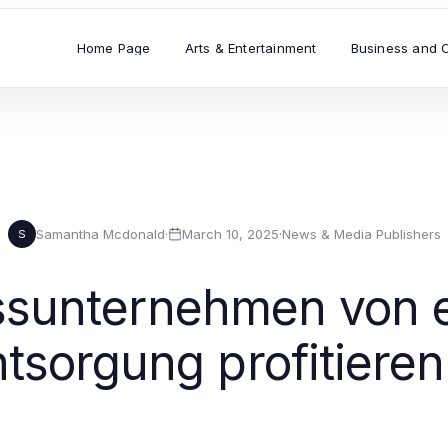
Home Page
Arts & Entertainment
Business and 
Samantha Mcdonald
·
March 10, 2025
·
News & Media Publishers
S
ssunternehmen von ef
ntsorgung profitiere