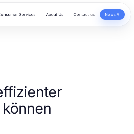
Consumer Services
About Us
Contact us
News
fizienter
n können