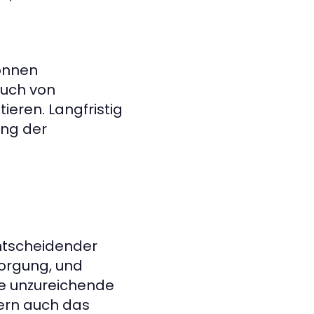
können
auch von
eren. Langfristig
ung der
entscheidender
sorgung, und
ne unzureichende
ern auch das