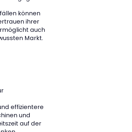
fällen können
rtrauen ihrer
ermöglicht auch
wussten Markt.
ur
nd effizientere
chinen und
tszeit auf der
enken.