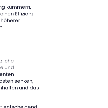
ung kümmern,
einen Effizienz
u höherer
n.
zliche
che und
ienten
osten senken,
inhalten und das
nt entscheidend