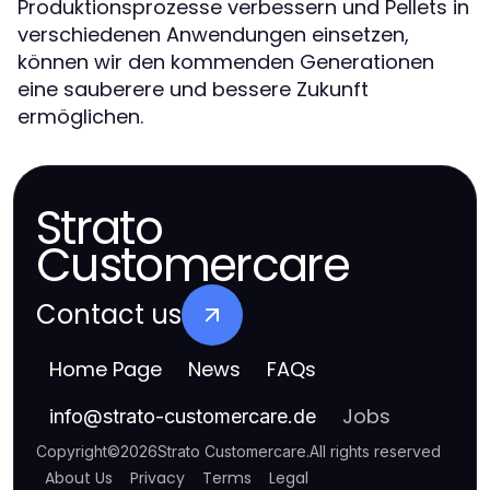
Produktionsprozesse verbessern und Pellets in
verschiedenen Anwendungen einsetzen,
können wir den kommenden Generationen
eine sauberere und bessere Zukunft
ermöglichen.
Strato
Customercare
Contact us
Home Page
News
FAQs
Jobs
info
@
strato-customercare.de
Copyright
©
2026
Strato Customercare
.
All rights reserved
About Us
Privacy
Terms
Legal