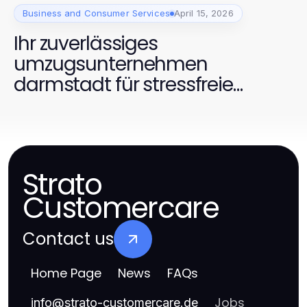
Business and Consumer Services
April 15, 2026
Ihr zuverlässiges
umzugsunternehmen
darmstadt für stressfreie
Umzüge
Strato
Customercare
Contact us
Home Page
News
FAQs
Jobs
info
@
strato-customercare.de