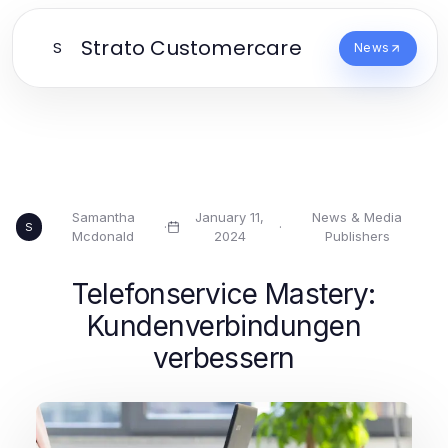
Strato Customercare
S
News
Samantha
January 11,
News & Media
·
·
S
Mcdonald
2024
Publishers
Telefonservice Mastery:
Kundenverbindungen
verbessern