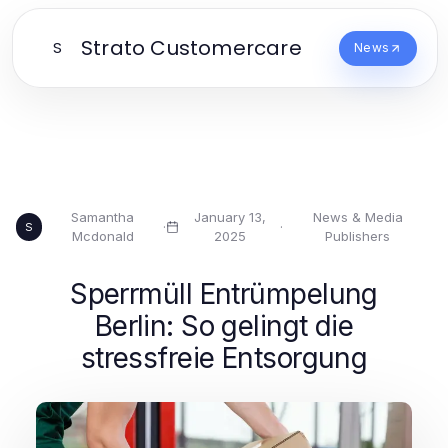
Strato Customercare
S
News
Samantha
January 13,
News & Media
·
·
S
Mcdonald
2025
Publishers
Sperrmüll Entrümpelung
Berlin: So gelingt die
stressfreie Entsorgung