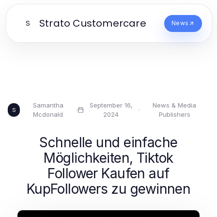
Strato Customercare
S
News
Samantha
September 16,
News & Media
·
·
S
Mcdonald
2024
Publishers
Schnelle und einfache
Möglichkeiten, Tiktok
Follower Kaufen auf
KupFollowers zu gewinnen