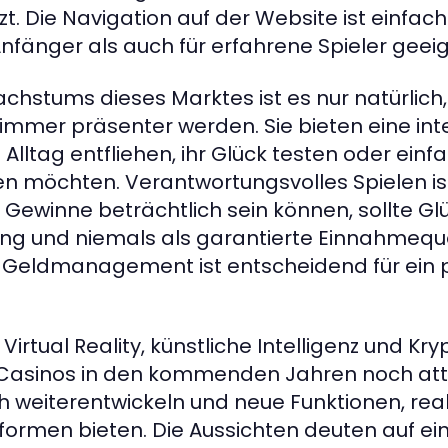
. Die Navigation auf der Website ist einfach 
 Anfänger als auch für erfahrene Spieler geei
chstums dieses Marktes ist es nur natürlich,
g immer präsenter werden. Sie bieten eine in
m Alltag entfliehen, ihr Glück testen oder einf
n möchten. Verantwortungsvolles Spielen is
 Gewinne beträchtlich sein können, sollte Glü
igung und niemals als garantierte Einnahmequ
d Geldmanagement ist entscheidend für ein p
 Virtual Reality, künstliche Intelligenz und K
Casinos in den kommenden Jahren noch att
 weiterentwickeln und neue Funktionen, real
sformen bieten. Die Aussichten deuten auf ei