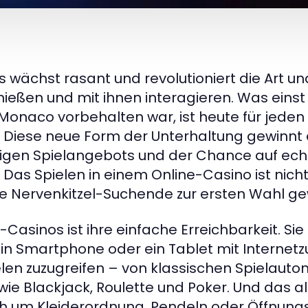
 wächst rasant und revolutioniert die Art un
ießen und mit ihnen interagieren. Was eins
Monaco vorbehalten war, ist heute für jeden
 Diese neue Form der Unterhaltung gewinnt 
ltigen Spielangebots und der Chance auf ec
. Das Spielen in einem Online-Casino ist nich
iele Nervenkitzel-Suchende zur ersten Wahl g
-Casinos ist ihre einfache Erreichbarkeit. Si
ein Smartphone oder ein Tablet mit Internet
len zuzugreifen – von klassischen Spielautom
ie Blackjack, Roulette und Poker. Und das al
ich um Kleiderordnung, Pendeln oder Öffnun