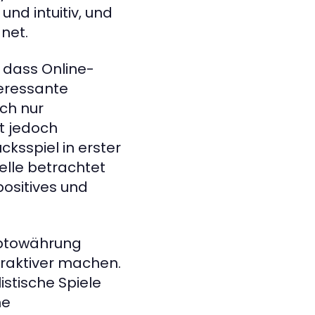
und intuitiv, und
gnet.
 dass Online-
teressante
ach nur
t jedoch
cksspiel in erster
elle betrachtet
ositives und
ryptowährung
raktiver machen.
istische Spiele
ne