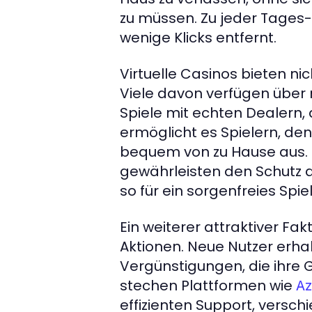
zu müssen. Zu jeder Tages- 
wenige Klicks entfernt.
Virtuelle Casinos bieten ni
Viele davon verfügen über
Spiele mit echten Dealern, 
ermöglicht es Spielern, de
bequem von zu Hause aus. H
gewährleisten den Schutz 
so für ein sorgenfreies Spie
Ein weiterer attraktiver Fak
Aktionen. Neue Nutzer erha
Vergünstigungen, die ihre
stechen Plattformen wie
Az
effizienten Support, vers