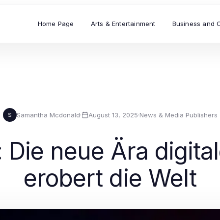
Home Page
Arts & Entertainment
Business and 
Samantha Mcdonald
·
August 13, 2025
·
News & Media Publishers
S
 Die neue Ära digita
erobert die Welt