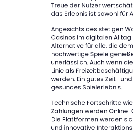
Treue der Nutzer wertschätzt
das Erlebnis ist sowohl für
Angesichts des stetigen Wa
Casinos im digitalen Allta
Alternative für alle, die de
hochwertige Spiele genieße
unerlässlich. Auch wenn die
Linie als Freizeitbeschäft
werden. Ein gutes Zeit- un
gesundes Spielerlebnis.
Technische Fortschritte wie
Zahlungen werden Online-
Die Plattformen werden sich
und innovative Interaktion