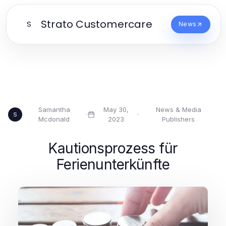
Strato Customercare
S
News
Samantha
May 30,
News & Media
·
·
S
Mcdonald
2023
Publishers
Kautionsprozess für
Ferienunterkünfte