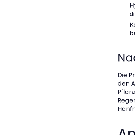
H
d
K
b
Na
Die P
den A
Pflan
Regen
Hanfm
An