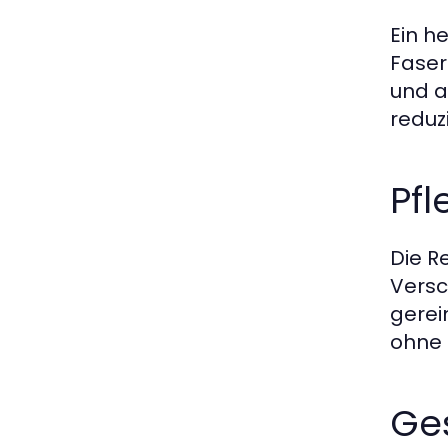
Ein h
Faser
und a
reduz
Pfl
Die R
Versc
gerei
ohne 
Ge