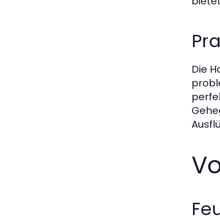
biete
Pra
Die H
probl
perfe
Geheg
Ausfl
Vo
Fe