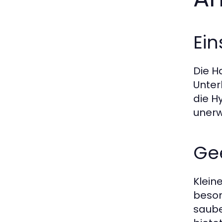
Ein
Die H
Unter
die H
unerw
Gee
Klein
beson
saube