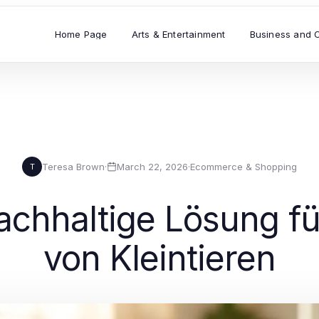
Home Page
Arts & Entertainment
Business and 
Teresa Brown
·
March 22, 2026
·
Ecommerce & Shopping
T
achhaltige Lösung f
von Kleintieren