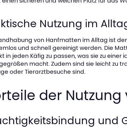
t einen sicheren und weichen Platz für das W
ktische Nutzung im Allta
andhabung von Hanfmatten im Alltag ist den
emlos und schnell gereinigt werden. Die Ma
kt in jeden Käfig zu passen, was sie zu einer
egrößen macht. Zudem sind sie leicht zu tran
üge oder Tierarztbesuche sind.
rteile der Nutzun
uchtigkeitsbindung und 