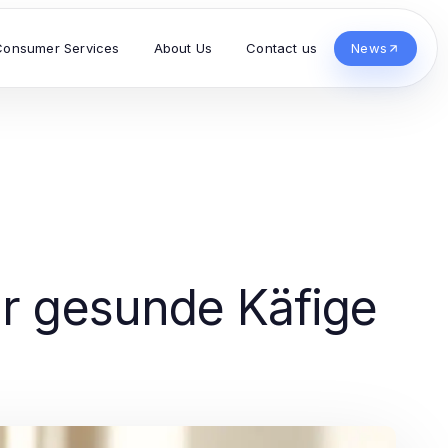
Consumer Services
About Us
Contact us
News
ür gesunde Käfige