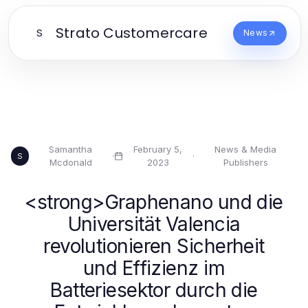
Strato Customercare
S
News
Samantha
February 5,
News & Media
·
·
S
Mcdonald
2023
Publishers
<strong>Graphenano und die
Universität Valencia
revolutionieren Sicherheit
und Effizienz im
Batteriesektor durch die