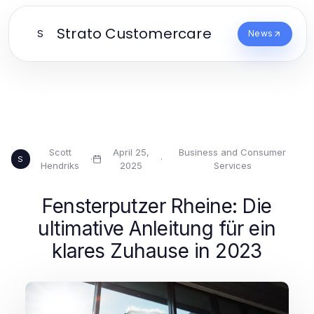
Strato Customercare
S
News
Scott
April 25,
Business and Consumer
·
·
S
Hendriks
2025
Services
Fensterputzer Rheine: Die
ultimative Anleitung für ein
klares Zuhause in 2023