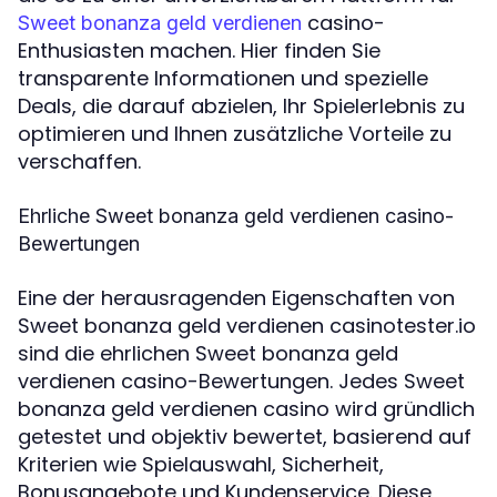
casino-
Sweet bonanza geld verdienen
Enthusiasten machen. Hier finden Sie
transparente Informationen und spezielle
Deals, die darauf abzielen, Ihr Spielerlebnis zu
optimieren und Ihnen zusätzliche Vorteile zu
verschaffen.
Ehrliche Sweet bonanza geld verdienen casino-
Bewertungen
Eine der herausragenden Eigenschaften von
Sweet bonanza geld verdienen casinotester.io
sind die ehrlichen Sweet bonanza geld
verdienen casino-Bewertungen. Jedes Sweet
bonanza geld verdienen casino wird gründlich
getestet und objektiv bewertet, basierend auf
Kriterien wie Spielauswahl, Sicherheit,
Bonusangebote und Kundenservice. Diese