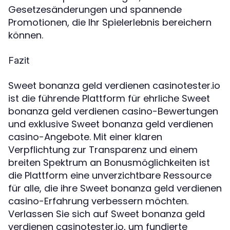
Gesetzesänderungen und spannende
Promotionen, die Ihr Spielerlebnis bereichern
können.
Fazit
Sweet bonanza geld verdienen casinotester.io
ist die führende Plattform für ehrliche Sweet
bonanza geld verdienen casino-Bewertungen
und exklusive Sweet bonanza geld verdienen
casino-Angebote. Mit einer klaren
Verpflichtung zur Transparenz und einem
breiten Spektrum an Bonusmöglichkeiten ist
die Plattform eine unverzichtbare Ressource
für alle, die ihre Sweet bonanza geld verdienen
casino-Erfahrung verbessern möchten.
Verlassen Sie sich auf Sweet bonanza geld
verdienen casinotester.io, um fundierte