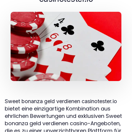
Sweet bonanza geld verdienen casinotester.io
bietet eine einzigartige Kombination aus
ehrlichen Bewertungen und exklusiven Sweet
bonanza geld verdienen casino-Angeboten,
die es zu einer unverzichtbaren Plattform für