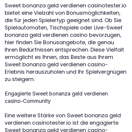
Sweet bonanza geld verdienen casinotester.io
bietet eine Vielzahl von Bonusmöglichkeiten,
die für jeden Spielertyp geeignet sind. Ob Sie
Spielautomaten, Tischspiele oder Live-Sweet
bonanza geld verdienen casino bevorzugen,
hier finden Sie Bonusangebote, die genau
Ihren Bedürfnissen entsprechen. Diese Vielfalt
ermöglicht es Ihnen, das Beste aus Ihrem
Sweet bonanza geld verdienen casino-
Erlebnis herauszuholen und Ihr Spielvergnügen
zu steigern.
Engagierte Sweet bonanza geld verdienen
casino-Community
Eine weitere Stärke von Sweet bonanza geld
verdienen casinotester.io ist die engagierte
Sweet bonanza geld verdienen casino-