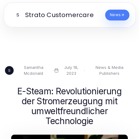
Strato Customercare
S
News
Samantha
July 18,
News & Media
·
·
S
Mcdonald
2023
Publishers
E-Steam: Revolutionierung
der Stromerzeugung mit
umweltfreundlicher
Technologie