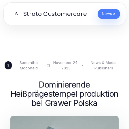
Strato Customercare
S
News
Samantha
November 24,
News & Media
·
·
S
Mcdonald
2023
Publishers
Dominierende
Heißprägestempel produktion
bei Grawer Polska