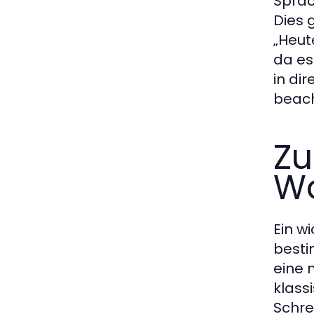
Sprac
Dies 
„Heut
da es
in di
beach
Z
Wo
Ein w
besti
eine 
klass
Schre