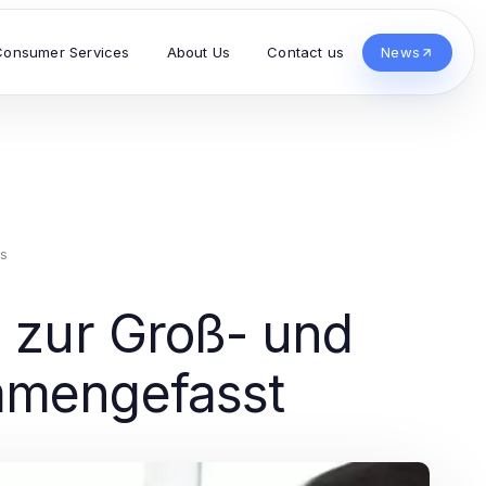
Consumer Services
About Us
Contact us
News
s
n zur Groß- und
mmengefasst