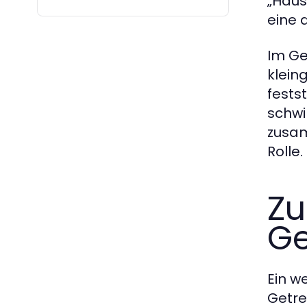
„Haus
eine 
Im Ge
klein
fests
schwi
zusam
Rolle.
Z
Ge
Ein w
Getre