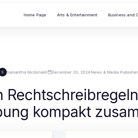
Home Page
Arts & Entertainment
Business and 
Samantha Mcdonald
·
December 20, 2024
·
News & Media Publisher
S
n Rechtschreibregel
ibung kompakt zusa