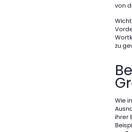
von d
Wicht
Vorde
Wortk
zu ge
Be
Gr
Wie i
Ausna
ihrer
Beisp