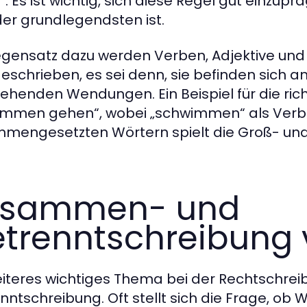
“. Es ist wichtig, sich diese Regel gut einzup
der grundlegendsten ist.
gensatz dazu werden Verben, Adjektive und 
geschrieben, es sei denn, sie befinden sich a
tehenden Wendungen. Ein Beispiel für die ric
mmen gehen“, wobei „schwimmen“ als Verb k
mengesetzten Wörtern spielt die Groß- und
usammen- und
trenntschreibung 
eiteres wichtiges Thema bei der Rechtschre
nntschreibung. Oft stellt sich die Frage, o