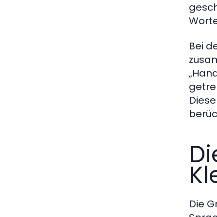
gesch
Worte
Bei d
zusam
„Hand
getre
Diese
berüc
Di
Kl
Die G