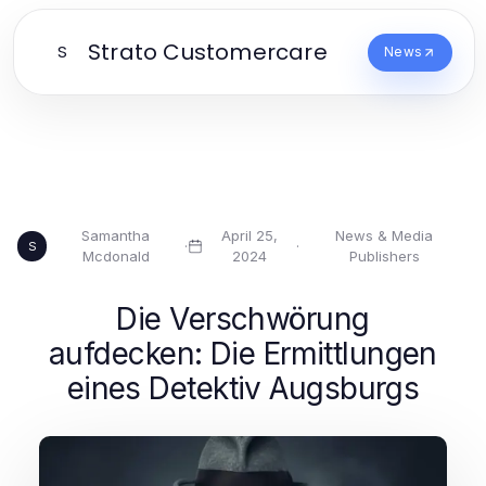
Strato Customercare
S
News
Samantha
April 25,
News & Media
·
·
S
Mcdonald
2024
Publishers
Die Verschwörung
aufdecken: Die Ermittlungen
eines Detektiv Augsburgs