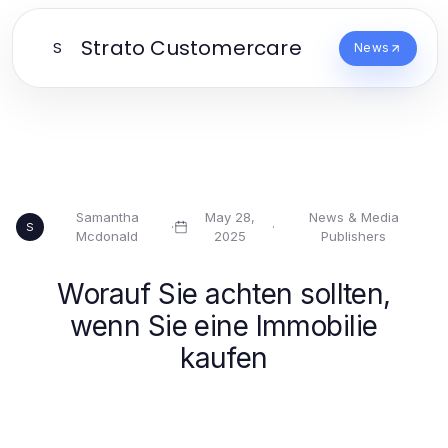
Strato Customercare
S
News
Samantha
May 28,
News & Media
·
·
S
Mcdonald
2025
Publishers
Worauf Sie achten sollten,
wenn Sie eine Immobilie
kaufen