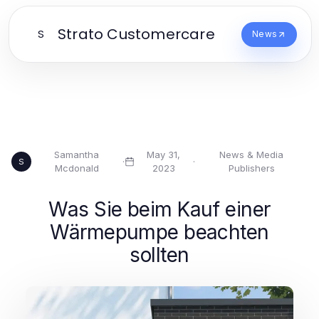
Strato Customercare
S
News
Samantha
May 31,
News & Media
·
·
S
Mcdonald
2023
Publishers
Was Sie beim Kauf einer
Wärmepumpe beachten
sollten