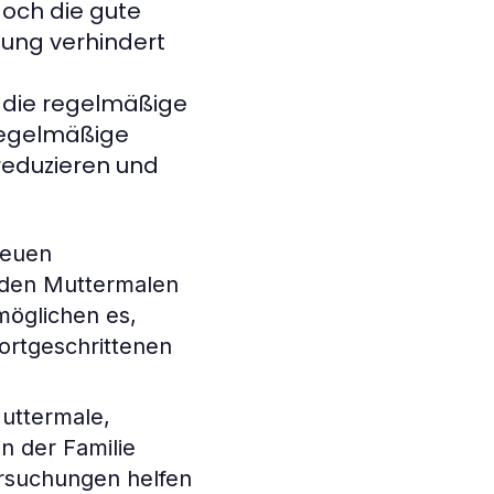
doch die gute
lung verhindert
 die regelmäßige
 regelmäßige
reduzieren und
neuen
nden Muttermalen
möglichen es,
ortgeschrittenen
Muttermale,
n der Familie
ersuchungen helfen