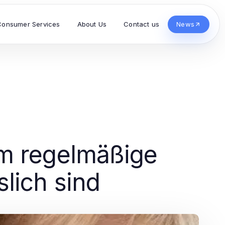
Consumer Services
About Us
Contact us
News
m regelmäßige
lich sind