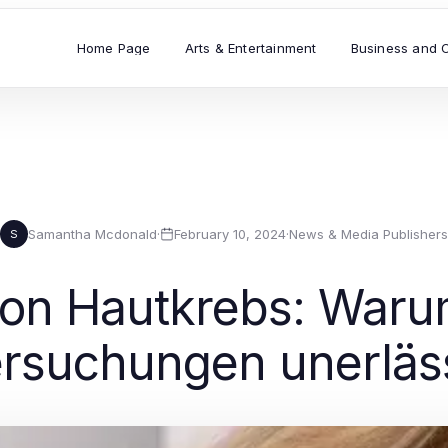
Home Page
Arts & Entertainment
Business and 
Samantha Mcdonald
·
February 10, 2024
·
News & Media Publishers
S
on Hautkrebs: Waru
rsuchungen unerläss