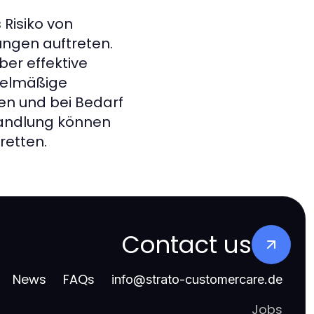
Risiko von
ungen auftreten.
er effektive
egelmäßige
en und bei Bedarf
handlung können
retten.
Contact us
News
FAQs
info
@
strato-customercare.de
Jobs