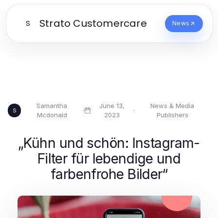
Strato Customercare
S
News
Samantha
June 13,
News & Media
·
·
S
Mcdonald
2023
Publishers
„Kühn und schön: Instagram-
Filter für lebendige und
farbenfrohe Bilder“