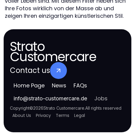
voller Leben sind. Mit diesem Filter heben sich
Ihre Fotos wirklich von der Masse ab und
zeigen Ihren einzigartigen künstlerischen Stil.
Strato
Customercare
Contact us
Home Page
News
FAQs
Jobs
info
@
strato-customercare.de
Copyright
©
2026
Strato Customercare
.
All rights reserved
About Us
Privacy
Terms
Legal