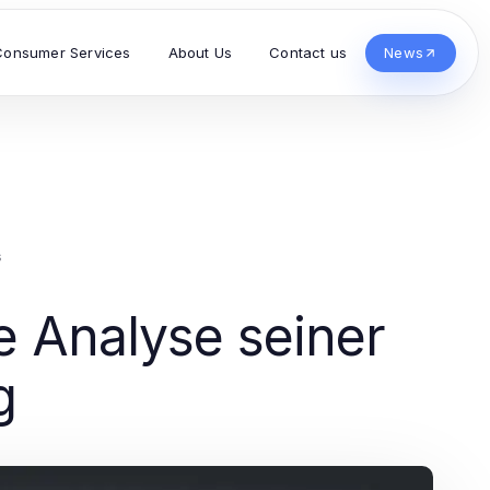
Consumer Services
About Us
Contact us
News
s
e Analyse seiner
g