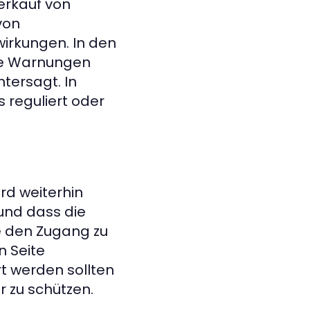
erkauf von
von
irkungen. In den
ere Warnungen
tersagt. In
 reguliert oder
rd weiterhin
und dass die
ie den Zugang zu
n Seite
rt werden sollten
r zu schützen.