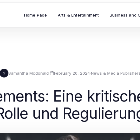
Home Page
Arts & Entertainment
Business and 
Samantha Mcdonald
·
February 20, 2024
·
News & Media Publisher
S
ents: Eine kritisch
Rolle und Regulierun