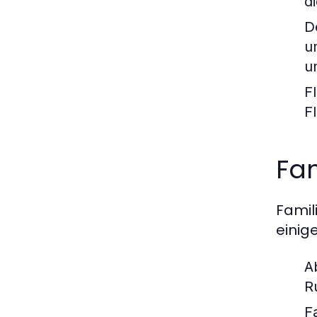
d
D
u
u
F
F
Fam
Famil
einig
A
R
F