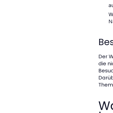
a
W
N
Be
Der W
die n
Besuc
Darüb
Theme
Wa