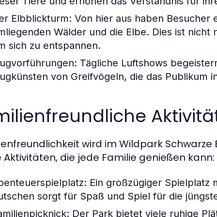
ieser Tiere und erhöhen das Verständnis für i
er Elbblickturm:
Von hier aus haben Besucher e
mliegenden Wälder und die Elbe. Dies ist nicht 
m sich zu entspannen.
lugvorführungen:
Tägliche Luftshows begeister
lugkünsten von Greifvögeln, die das Publikum i
ilienfreundliche Aktivitä
ienfreundlichkeit wird im Wildpark Schwarze
e Aktivitäten, die jede Familie genießen kann:
benteuerspielplatz:
Ein großzügiger Spielplatz 
utschen sorgt für Spaß und Spiel für die jüngs
amilienpicknick:
Der Park bietet viele ruhige Plät