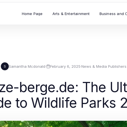
Home Page
Arts & Entertainment
Business and 
Samantha Mcdonald
·
February 6, 2025
·
News & Media Publishers
S
ze-berge.de: The Ult
de to Wildlife Parks 