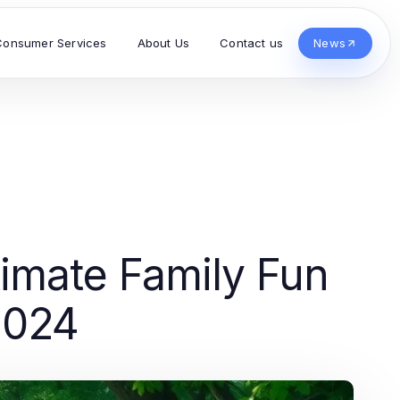
Consumer Services
About Us
Contact us
News
imate Family Fun
2024