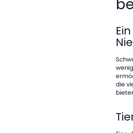
b
Ein
Ni
Schwa
wenig
ermög
die v
biete
Tie