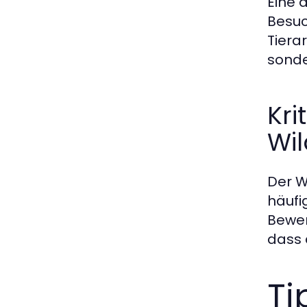
Eine d
Besuc
Tiera
sonde
Kri
Wi
Der W
häufi
Bewer
dass 
Ti