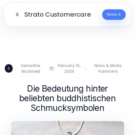
Strato Customercare
S
News
Samantha
February 14,
News & Media
·
·
S
Mcdonald
2026
Publishers
Die Bedeutung hinter
beliebten buddhistischen
Schmucksymbolen