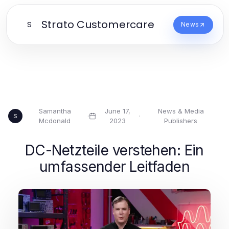
Strato Customercare
S
News
Samantha
June 17,
News & Media
·
·
S
Mcdonald
2023
Publishers
DC-Netzteile verstehen: Ein
umfassender Leitfaden