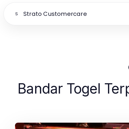
Strato Customercare
S
Bandar Togel Ter