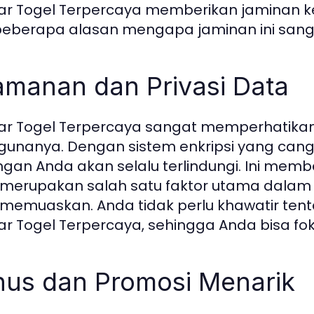
r Togel Terpercaya memberikan jaminan k
eberapa alasan mengapa jaminan ini sanga
manan dan Privasi Data
r Togel Terpercaya sangat memperhatikan
unanya. Dengan sistem enkripsi yang canggi
gan Anda akan selalu terlindungi. Ini mem
 merupakan salah satu faktor utama dala
memuaskan. Anda tidak perlu khawatir ten
r Togel Terpercaya, sehingga Anda bisa f
us dan Promosi Menarik