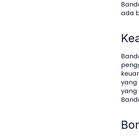
Banda
ada b
Kea
Banda
pengg
keuan
yang
yang 
Banda
Bon