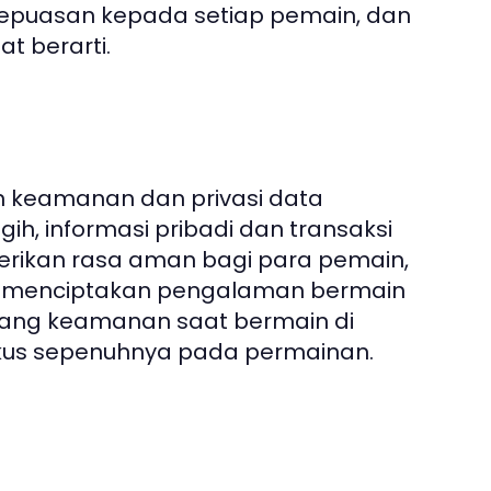
epuasan kepada setiap pemain, dan
t berarti.
 keamanan dan privasi data
h, informasi pribadi dan transaksi
berikan rasa aman bagi para pemain,
m menciptakan pengalaman bermain
tang keamanan saat bermain di
okus sepenuhnya pada permainan.