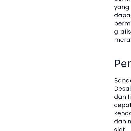
yang 
dapat
berma
grafi
meras
Pe
Banda
Desai
dan f
cepat
kenda
dan m
slot.